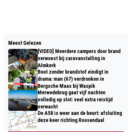
Vorig artikel
Volgend artikel
POLITIEACTIE BIJ SCHOOL IN DEN
Meest Gelezen
[VIDEO] WERKLIFT GEKANTELD
BOSCH AFGELOPEN: 'GEEN
[VIDEO] Meerdere campers door brand
TIJDENS SNOEIWERKZAAMHEDEN IN
VUURWAPEN AANGETROFFEN'
verwoest bij caravanstalling in
OOSTERHOUT
Almkerk
Boot zonder brandstof eindigt in
drama: man (67) verdronken in
Bergsche Maas bij Waspik
Merwedebrug gaat vijf nachten
volledig op slot: veel extra reistijd
verwacht
De A58 is weer aan de beurt: afsluiting
deze keer richting Roosendaal