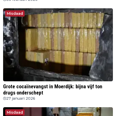
Misdaad
Grote cocaïnevangst in Moerdijk: bijna vijf ton
drugs onderschept
27 januari 2026
Misdaad