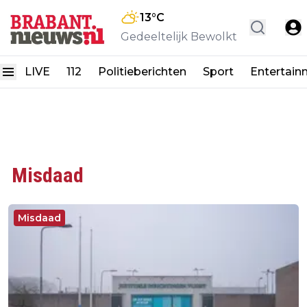
13
°C
Gedeeltelijk Bewolkt
LIVE
112
Politieberichten
Sport
Entertain
Misdaad
Misdaad