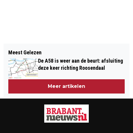
Vorig artikel
Volgend artikel
WIELRENNER ZWAARGEWOND BIJ
Meest Gelezen
16 JAAR CEL VOOR DODELIJK
ONGEVAL OP KRUISING ZIJLWEG
De A58 is weer aan de beurt: afsluiting
ONGELUK A59 BIJ SPRANG-CAPELLE
RAAMSDONK
deze keer richting Roosendaal
Meer artikelen