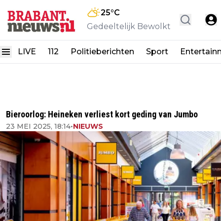
25
°C
Gedeeltelijk Bewolkt
LIVE
112
Politieberichten
Sport
Entertain
Bieroorlog: Heineken verliest kort geding van Jumbo
23 MEI 2025, 18:14
•
NIEUWS