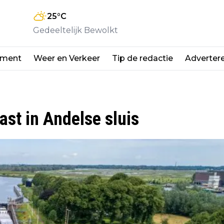
25
°C
Gedeeltelijk Bewolkt
nment
Weer en Verkeer
Tip de redactie
Adverter
ast in Andelse sluis