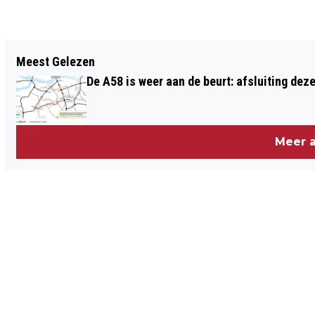
Vorig artikel
Meest Gelezen
VOORTERREIN JEROEN BOSCH
De A58 is weer aan de beurt: afsluiting dez
ZIEKENHUIS TIJDELIJK AFGEZET NA
CHEMISCHE REACTIE IN VAT
Meer a