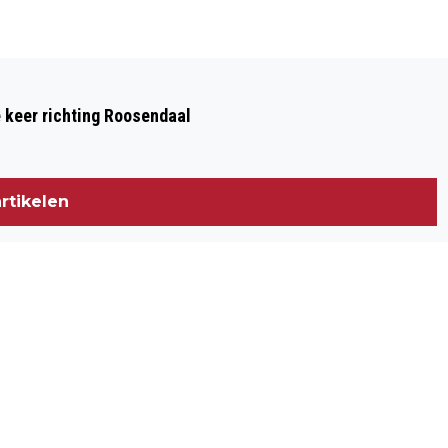
Volgend artikel
GROTE BRAND RESTAURANT KLEIN
e keer richting Roosendaal
JAVA BREDA ZORGT VOOR VEEL
ROOKOVERLAST
rtikelen