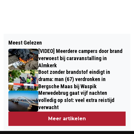
Vorig artikel
Volgend artikel
MARIJAN GRIEBEL EN ELLA KREMER
Meest Gelezen
GROTE VERRASSING VOOR
WINNEN JUBILEUMEDITIE ELE RALLY
[VIDEO] Meerdere campers door brand
JACQUELINE GOVAERT IN JAAR VAN
verwoest bij caravanstalling in
JUBILEUMHIT I WOULD STAY
Almkerk
Boot zonder brandstof eindigt in
drama: man (67) verdronken in
Bergsche Maas bij Waspik
Merwedebrug gaat vijf nachten
volledig op slot: veel extra reistijd
verwacht
Meer artikelen