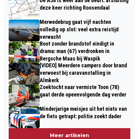
De A58 is weer aan de beurt: afsluiting
deze keer richting Roosendaal
Merwedebrug gaat vijf nachten
volledig op slot: veel extra reistijd
verwacht
Boot zonder brandstof eindigt in
drama: man (67) verdronken in
Bergsche Maas bij Waspik
[VIDEO] Meerdere campers door brand
verwoest bij caravanstalling in
Almkerk
Zoektocht naar vermiste Toon (78)
gaat derde opeenvolgende dag verder
Minderjarige meisjes uit het niets van
de fiets getrapt: politie zoekt dader
Meer artikelen