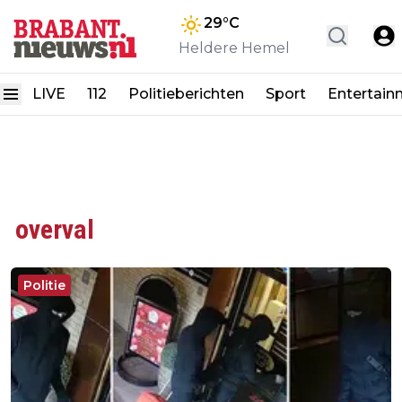
29
°C
Heldere Hemel
LIVE
112
Politieberichten
Sport
Entertain
overval
Politie