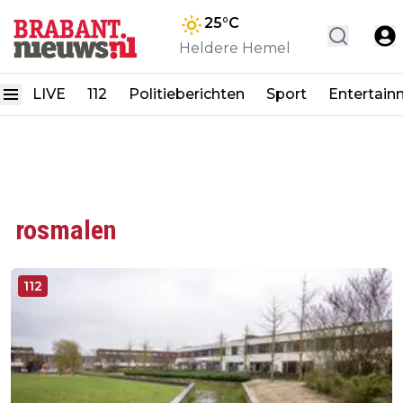
25
°C
Heldere Hemel
LIVE
112
Politieberichten
Sport
Entertain
rosmalen
112