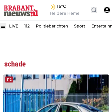
16
°C
Heldere Hemel
LIVE
112
Politieberichten
Sport
Entertain
schade
112