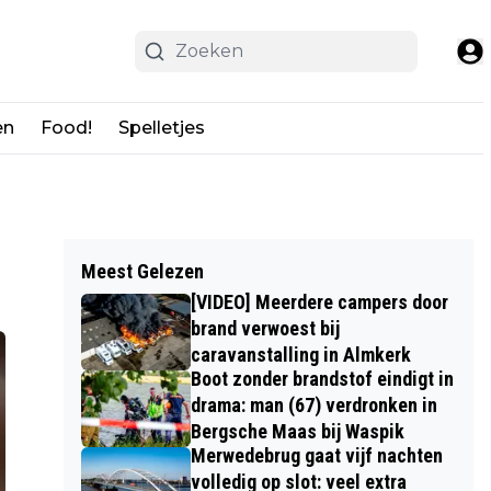
en
Food!
Spelletjes
Meest Gelezen
[VIDEO] Meerdere campers door
brand verwoest bij
caravanstalling in Almkerk
Boot zonder brandstof eindigt in
drama: man (67) verdronken in
Bergsche Maas bij Waspik
Merwedebrug gaat vijf nachten
volledig op slot: veel extra