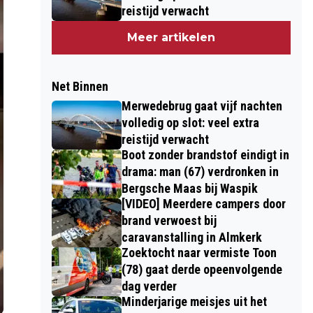
reistijd verwacht
Meer artikelen
Net Binnen
Merwedebrug gaat vijf nachten
volledig op slot: veel extra
reistijd verwacht
Boot zonder brandstof eindigt in
drama: man (67) verdronken in
Bergsche Maas bij Waspik
[VIDEO] Meerdere campers door
brand verwoest bij
caravanstalling in Almkerk
Zoektocht naar vermiste Toon
(78) gaat derde opeenvolgende
dag verder
Minderjarige meisjes uit het