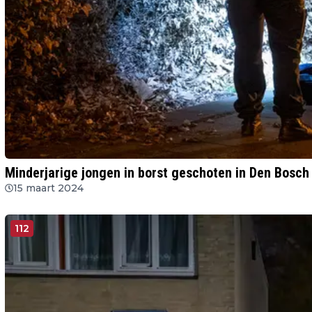
Minderjarige jongen in borst geschoten in Den Bosch
15 maart 2024
112