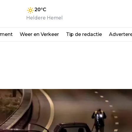
20
°C
Heldere Hemel
nment
Weer en Verkeer
Tip de redactie
Adverter