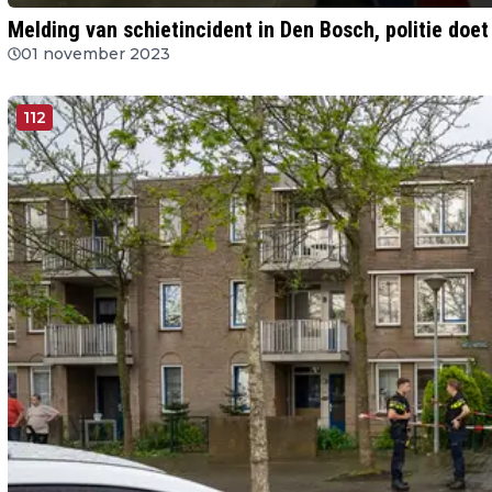
Melding van schietincident in Den Bosch, politie doe
01 november 2023
112