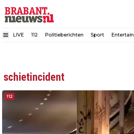
LIVE
112
Politieberichten
Sport
Entertai
schietincident
112