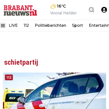
16
°C
Vooral Helder
LIVE
112
Politieberichten
Sport
Entertain
schietpartij
112