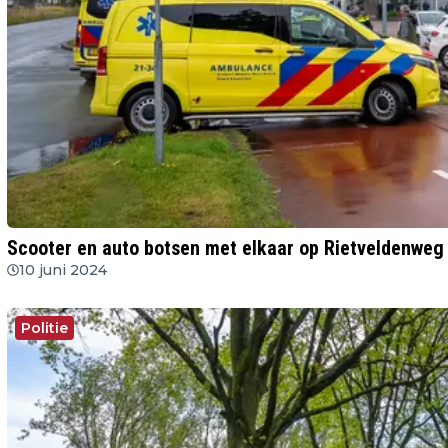
Scooter en auto botsen met elkaar op Rietveldenweg
10 juni 2024
Politie