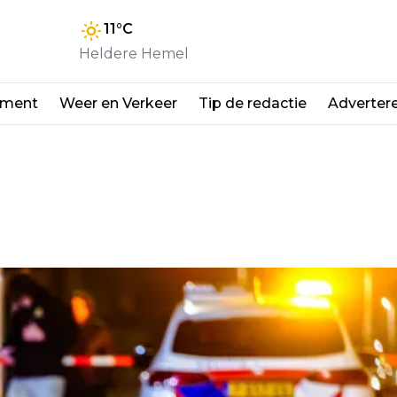
11
°C
Heldere Hemel
nment
Weer en Verkeer
Tip de redactie
Adverter