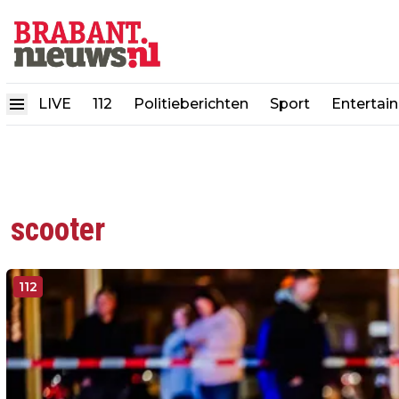
LIVE
112
Politieberichten
Sport
Entertai
scooter
112