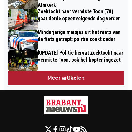
Almkerk
Zoektocht naar vermiste Toon (78)
gaat derde opeenvolgende dag verder
Minderjarige meisjes uit het niets van
de fiets getrapt: politie zoekt dader
[UPDATE] Politie hervat zoektocht naar
vermiste Toon, ook helikopter ingezet
Meer artikelen