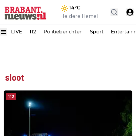
14
°C
Heldere Hemel
LIVE
112
Politieberichten
Sport
Entertain
sloot
112