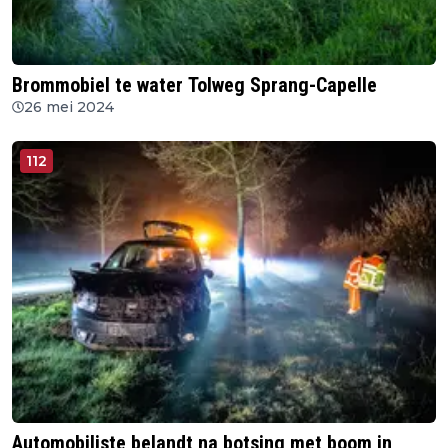
Brommobiel te water Tolweg Sprang-Capelle
26 mei 2024
112
Automobiliste belandt na botsing met boom in