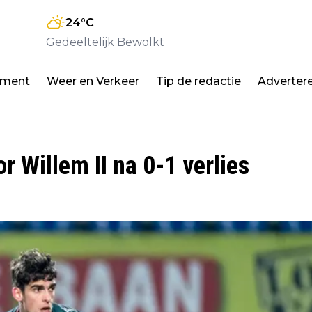
24
°C
Gedeeltelijk Bewolkt
nment
Weer en Verkeer
Tip de redactie
Adverter
or Willem II na 0-1 verlies