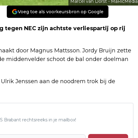
Marcel van Dorst - MaRicMedia
Voeg toe als voorkeursbron op Google
 tegen NEC zijn achtste verliespartij op rij
aakt door Magnus Mattsson. Jordy Bruijn zette
de middenvelder schoot de bal onder doelman
 Ulrik Jenssen aan de noodrem trok bij de
S Brabant rechtsreeks in je mailbox!