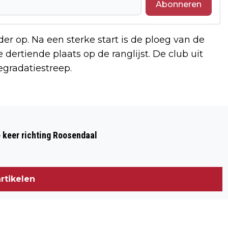
Abonneren
er op. Na een sterke start is de ploeg van de
dertiende plaats op de ranglijst. De club uit
egradatiestreep.
Volgend artikel
AUTO SLAAT OVER DE KOP OP A50,
e keer richting Roosendaal
BESTUURDER ZWAARGEWOND
rtikelen