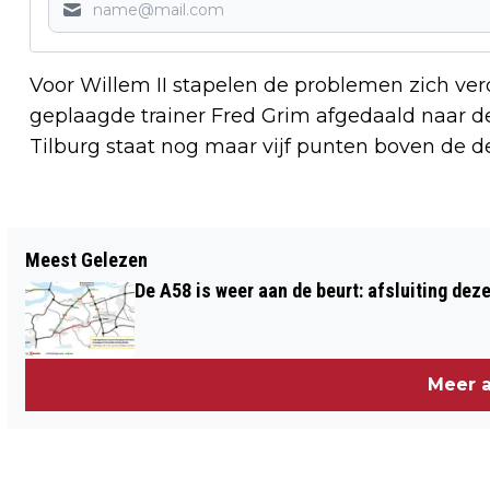
Voor Willem II stapelen de problemen zich verd
geplaagde trainer Fred Grim afgedaald naar de 
Tilburg staat nog maar vijf punten boven de d
Vorig artikel
Meest Gelezen
PIETS WEERBERICHT: VORST AAN DE
De A58 is weer aan de beurt: afsluiting dez
GROND
Meer a