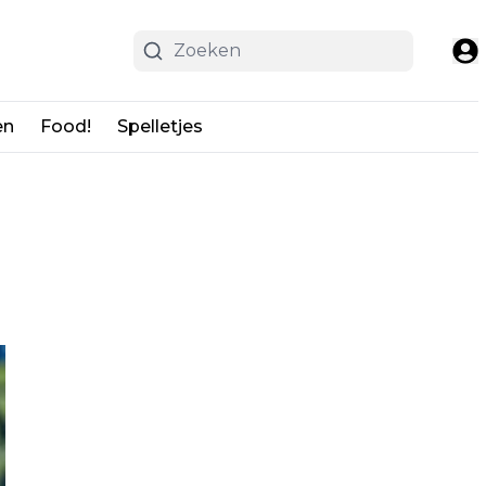
en
Food!
Spelletjes