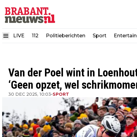
LIVE
112
Politieberichten
Sport
Entertai
Van der Poel wint in Loenhou
‘Geen opzet, wel schrikmome
30 DEC 2025, 10:03
•
SPORT