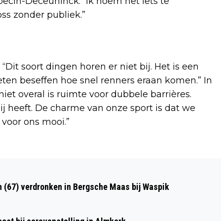
ecin-Deceuninck. “Ik noem het iets te
oss zonder publiek.”
Dit soort dingen horen er niet bij. Het is een
ten beseffen hoe snel renners eraan komen.” In
iet overal is ruimte voor dubbele barrières.
ij heeft. De charme van onze sport is dat we
 voor ons mooi.”
Volgend artikel
TIENERS ZWAARGEWOND BIJ
n (67) verdronken in Bergsche Maas bij Waspik
AANRIJDING MET AUTO IN DEN BOSCH,
BESTUURDER AANGEHOUDEN