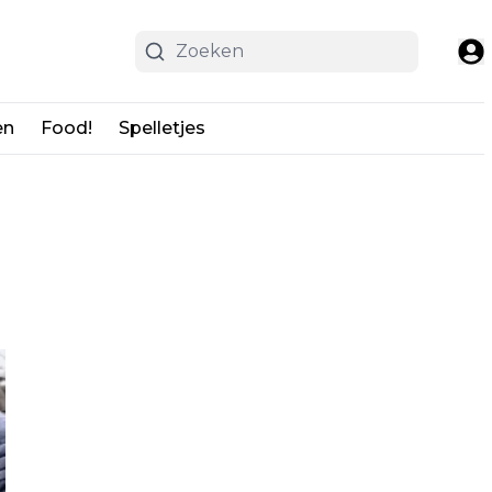
en
Food!
Spelletjes