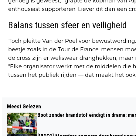
genoeg is geweest,” grapte de kopman van Alp
enthousiast supporteren. Liever dit dan een cr
Balans tussen sfeer en veiligheid
Toch pleitte Van der Poel voor bewustwording. “
beetje zoals in de Tour de France: mensen moe
de cross zijn er weliswaar dranghekken, maar n
“Elke organisator werkt met de middelen die h
tussen het publiek rijden — dat maakt het ook
Vorig artikel
Meest Gelezen
OOSTERHOUT KAN DOORPAKKEN:
Boot zonder brandstof eindigt in drama: ma
GROEN LICHT VOOR NIEUW
GEMEENTEHUIS