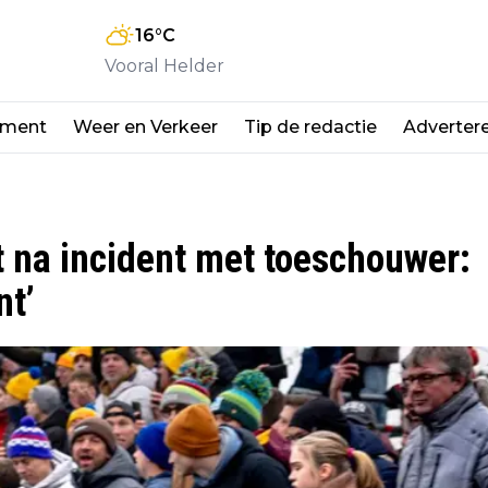
16
°C
Vooral Helder
nment
Weer en Verkeer
Tip de redactie
Adverter
t na incident met toeschouwer:
nt’