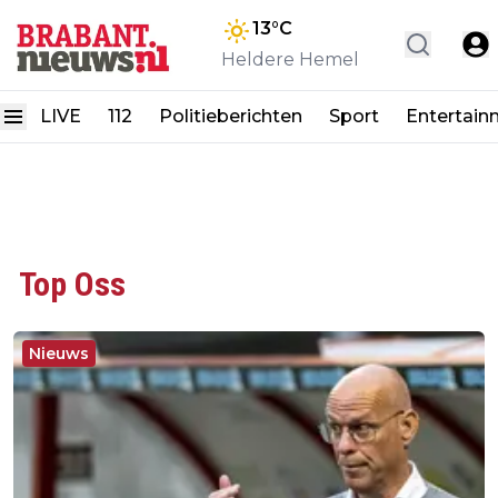
13
°C
Heldere Hemel
LIVE
112
Politieberichten
Sport
Entertain
Top Oss
Nieuws