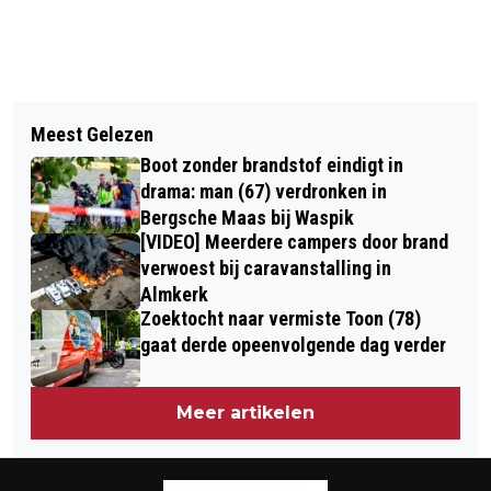
Vorig artikel
Volgend artikel
KLAAS WELS PER DIRECT WEG BIJ
Meest Gelezen
VERMIST JONGETJE (6) DOOD
TOP OSS
Boot zonder brandstof eindigt in
AANGETROFFEN IN RECREATIEPLAS
drama: man (67) verdronken in
DE LITHSE HAM
Bergsche Maas bij Waspik
[VIDEO] Meerdere campers door brand
verwoest bij caravanstalling in
Almkerk
Zoektocht naar vermiste Toon (78)
gaat derde opeenvolgende dag verder
Meer artikelen