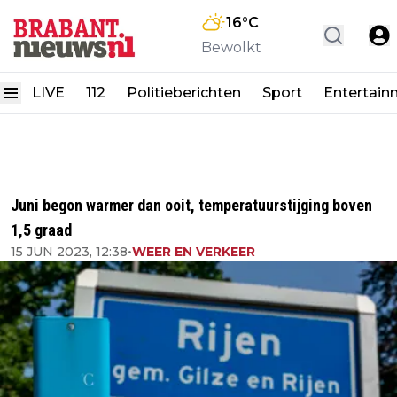
16
°C
Bewolkt
LIVE
112
Politieberichten
Sport
Entertain
Juni begon warmer dan ooit, temperatuurstijging boven
1,5 graad
15 JUN 2023, 12:38
•
WEER EN VERKEER