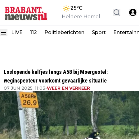
25
°C
Heldere Hemel
LIVE
112
Politieberichten
Sport
Entertain
Loslopende kalfjes langs A58 bij Moergestel:
weginspecteur voorkomt gevaarlijke situatie
07 JUN 2025, 11:03
•
WEER EN VERKEER