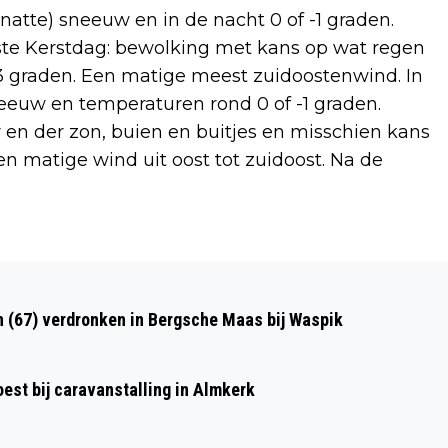
atte) sneeuw en in de nacht 0 of -1 graden.
rste Kerstdag: bewolking met kans op wat regen
3 graden. Een matige meest zuidoostenwind. In
eeuw en temperaturen rond 0 of -1 graden.
en der zon, buien en buitjes en misschien kans
n matige wind uit oost tot zuidoost. Na de
Volgend artikel
VANDAAL VERNIELT MET
n (67) verdronken in Bergsche Maas bij Waspik
“KARATETRAP” KERSTSTAL IN
ULVENHOUT
st bij caravanstalling in Almkerk