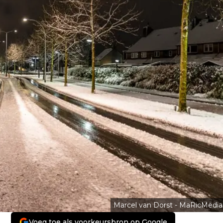
Marcel van Dorst - MaRicMedia
Voeg toe als voorkeursbron op Google