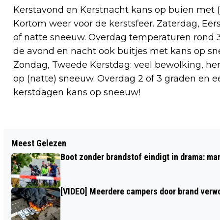
Kerstavond en Kerstnacht kans op buien met (n
Kortom weer voor de kerstsfeer. Zaterdag, Ee
of natte sneeuw. Overdag temperaturen rond 
de avond en nacht ook buitjes met kans op sn
Zondag, Tweede Kerstdag: veel bewolking, her 
op (natte) sneeuw. Overdag 2 of 3 graden en ee
kerstdagen kans op sneeuw!
Vorig artikel
Meest Gelezen
BRAND VERWOEST KAPSALON ALANYA
Boot zonder brandstof eindigt in drama: ma
IN DEN BOSCH
[VIDEO] Meerdere campers door brand verwoe