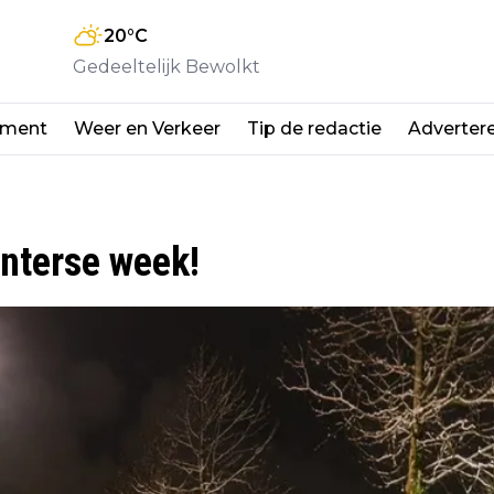
20
°C
Gedeeltelijk Bewolkt
nment
Weer en Verkeer
Tip de redactie
Adverter
nterse week!