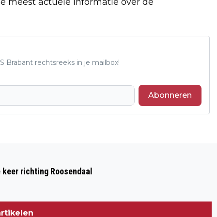
e meest actuele informatie over de
S Brabant rechtsreeks in je mailbox!
Abonneren
Volgend artikel
ZWEEFVLIEGTUIG MAAKT
e keer richting Roosendaal
NOODLANDING OP WEILAND NAAST A27
BIJ RAAMSDONKSVEER
rtikelen