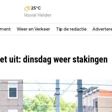
25
°C
Vooral Helder
nment
Weer en Verkeer
Tip de redactie
Adverter
iet uit: dinsdag weer stakingen