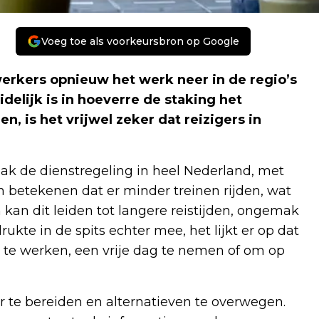
Voeg toe als voorkeursbron op Google
rkers opnieuw het werk neer in de regio’s
elijk is in hoeverre de staking het
n, is het vrijwel zeker dat reizigers in
aak de dienstregeling in heel Nederland, met
an betekenen dat er minder treinen rijden, wat
 kan dit leiden tot langere reistijden, ongemak
ukte in de spits echter mee, het lijkt er op dat
te werken, een vrije dag te nemen of om op
 te bereiden en alternatieven te overwegen.