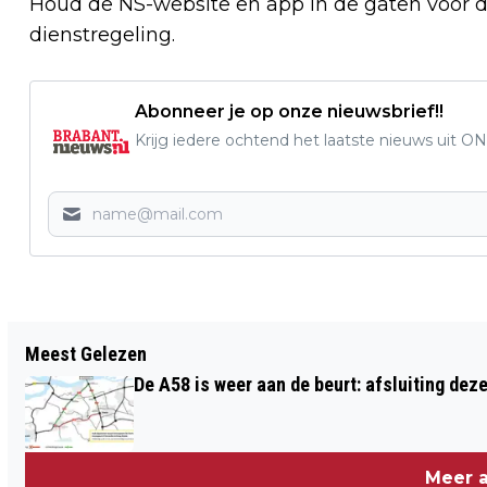
Houd de NS-website en app in de gaten voor d
dienstregeling.
Abonneer je op onze nieuwsbrief!!
Krijg iedere ochtend het laatste nieuws uit ON
Vorig artikel
Meest Gelezen
BIZAR: TWIX-RECLAME VERBODEN IN
De A58 is weer aan de beurt: afsluiting dez
ENGELAND WEGENS PROMOTIE VAN
GEVAARLIJK RIJGEDRAG
Meer a