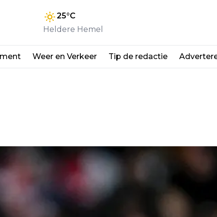
25
°C
Heldere Hemel
nment
Weer en Verkeer
Tip de redactie
Adverter