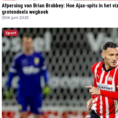
Afpersing van Brian Brobbey: Hoe Ajax-spits in het v
grotendeels wegkeek
06 juni 2025
Sport