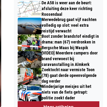
De A58 is weer aan de beurt:
afsluiting deze keer richting
Roosendaal
Merwedebrug gaat vijf nachten
volledig op slot: veel extra
reistijd verwacht
Boot zonder brandstof eindigt in
drama: man (67) verdronken in
Bergsche Maas bij Waspik
[VIDEO] Meerdere campers door
brand verwoest bij
caravanstalling in Almkerk
Zoektocht naar vermiste Toon
(78) gaat derde opeenvolgende
dag verder
Minderjarige meisjes uit het
niets van de fiets getrapt:
politie zoekt dader
Meer artikelen