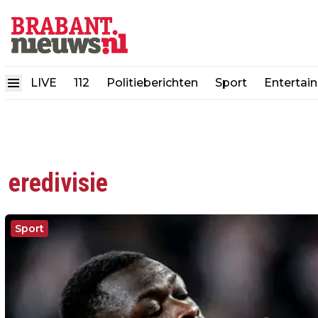
LIVE
112
Politieberichten
Sport
Entertai
eredivisie
Sport