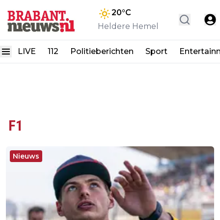
20
°C
Heldere Hemel
LIVE
112
Politieberichten
Sport
Entertain
F1
Nieuws