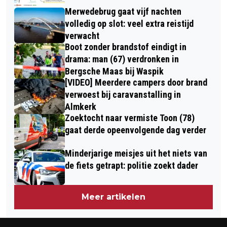
Merwedebrug gaat vijf nachten
volledig op slot: veel extra reistijd
verwacht
Boot zonder brandstof eindigt in
drama: man (67) verdronken in
Bergsche Maas bij Waspik
[VIDEO] Meerdere campers door brand
verwoest bij caravanstalling in
Almkerk
Zoektocht naar vermiste Toon (78)
gaat derde opeenvolgende dag verder
Minderjarige meisjes uit het niets van
de fiets getrapt: politie zoekt dader
Meer artikelen