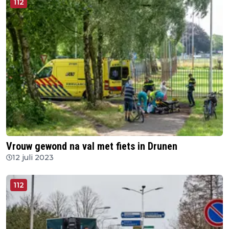
112
Vrouw gewond na val met fiets in Drunen
12 juli 2023
112