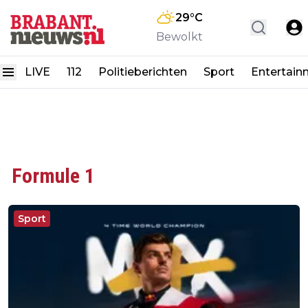
29
°C
Bewolkt
LIVE
112
Politieberichten
Sport
Entertain
Formule 1
Sport