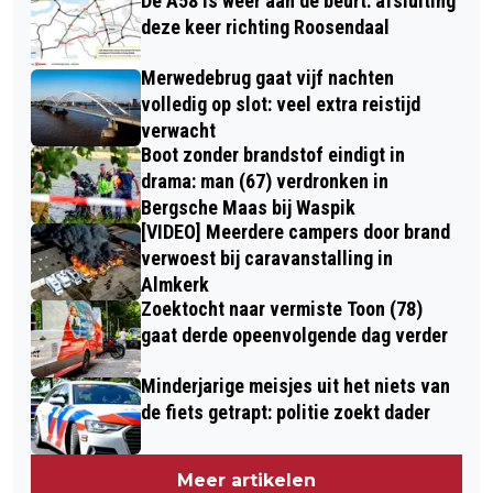
De A58 is weer aan de beurt: afsluiting
deze keer richting Roosendaal
Merwedebrug gaat vijf nachten
volledig op slot: veel extra reistijd
verwacht
Boot zonder brandstof eindigt in
drama: man (67) verdronken in
Bergsche Maas bij Waspik
[VIDEO] Meerdere campers door brand
verwoest bij caravanstalling in
Almkerk
Zoektocht naar vermiste Toon (78)
gaat derde opeenvolgende dag verder
Minderjarige meisjes uit het niets van
de fiets getrapt: politie zoekt dader
Meer artikelen