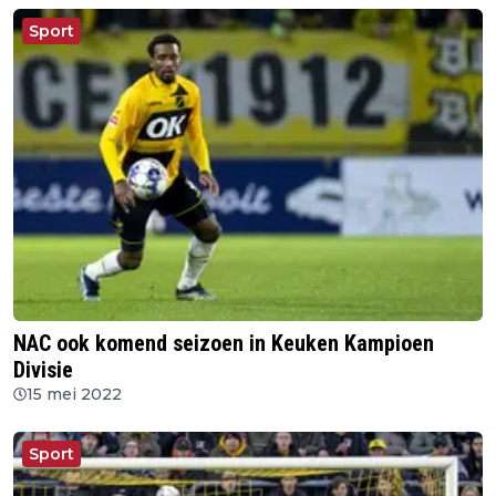
Sport
NAC ook komend seizoen in Keuken Kampioen
Divisie
15 mei 2022
Sport