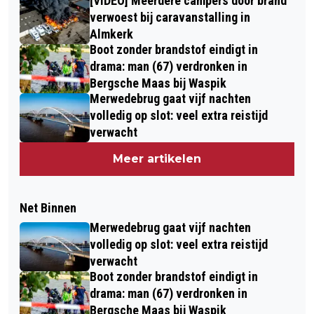
[VIDEO] Meerdere campers door brand
verwoest bij caravanstalling in
Almkerk
Boot zonder brandstof eindigt in
drama: man (67) verdronken in
Bergsche Maas bij Waspik
Merwedebrug gaat vijf nachten
volledig op slot: veel extra reistijd
verwacht
Meer artikelen
Net Binnen
Merwedebrug gaat vijf nachten
volledig op slot: veel extra reistijd
verwacht
Boot zonder brandstof eindigt in
drama: man (67) verdronken in
Bergsche Maas bij Waspik