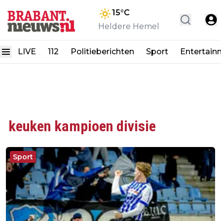
15
°C
Heldere Hemel
LIVE
112
Politieberichten
Sport
Entertain
keuken kampioen divisie
Sport