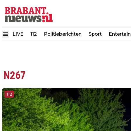
LIVE
112
Politieberichten
Sport
Entertai
N267
112