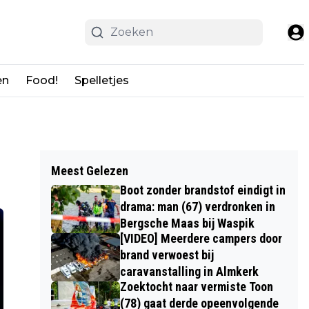
en
Food!
Spelletjes
Meest Gelezen
Boot zonder brandstof eindigt in
drama: man (67) verdronken in
Bergsche Maas bij Waspik
[VIDEO] Meerdere campers door
brand verwoest bij
caravanstalling in Almkerk
Zoektocht naar vermiste Toon
(78) gaat derde opeenvolgende