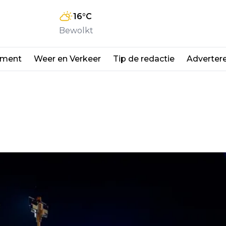
16
°C
Bewolkt
nment
Weer en Verkeer
Tip de redactie
Adverter