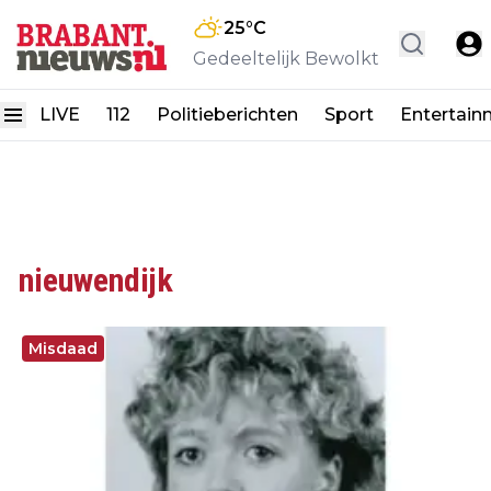
25
°C
Gedeeltelijk Bewolkt
LIVE
112
Politieberichten
Sport
Entertain
nieuwendijk
Misdaad