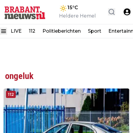
15
°C
Heldere Hemel
LIVE
112
Politieberichten
Sport
Entertain
ongeluk
112