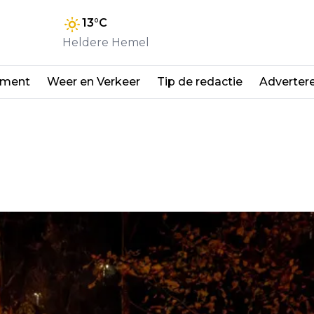
13
°C
Heldere Hemel
nment
Weer en Verkeer
Tip de redactie
Adverter