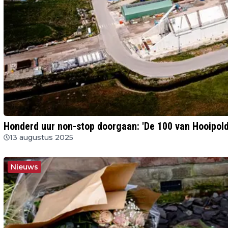
Honderd uur non-stop doorgaan: 'De 100 van Hooipold
13 augustus 2025
Nieuws