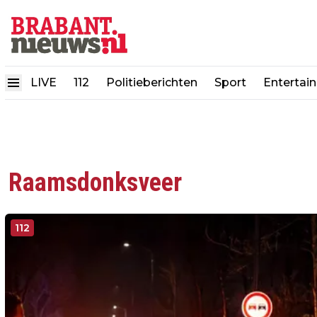
LIVE
112
Politieberichten
Sport
Entertai
Raamsdonksveer
112