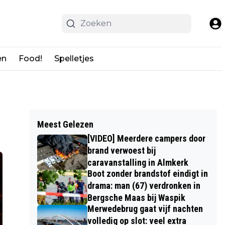
en
Food!
Spelletjes
Meest Gelezen
[VIDEO] Meerdere campers door
brand verwoest bij
caravanstalling in Almkerk
Boot zonder brandstof eindigt in
drama: man (67) verdronken in
Bergsche Maas bij Waspik
Merwedebrug gaat vijf nachten
volledig op slot: veel extra