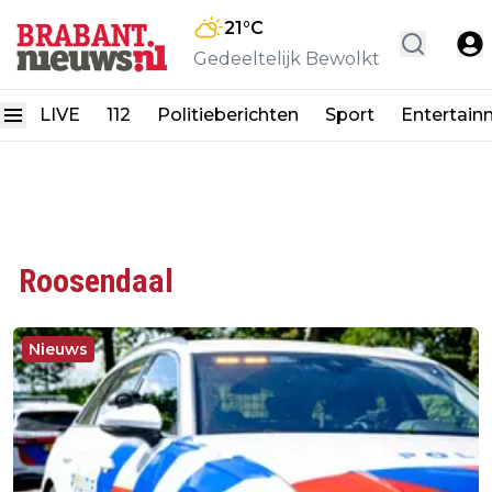
21
°C
Gedeeltelijk Bewolkt
LIVE
112
Politieberichten
Sport
Entertain
Roosendaal
Nieuws