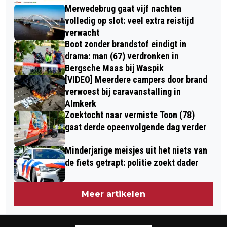
Merwedebrug gaat vijf nachten
volledig op slot: veel extra reistijd
verwacht
Boot zonder brandstof eindigt in
drama: man (67) verdronken in
Bergsche Maas bij Waspik
[VIDEO] Meerdere campers door brand
verwoest bij caravanstalling in
Almkerk
Zoektocht naar vermiste Toon (78)
gaat derde opeenvolgende dag verder
Minderjarige meisjes uit het niets van
de fiets getrapt: politie zoekt dader
Meer artikelen