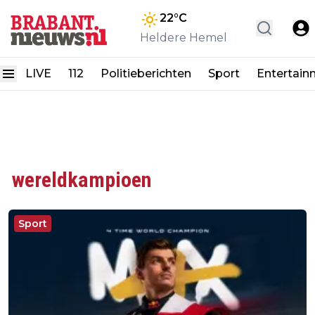
22
°C
Heldere Hemel
LIVE
112
Politieberichten
Sport
Entertain
wereldkampioen
Sport