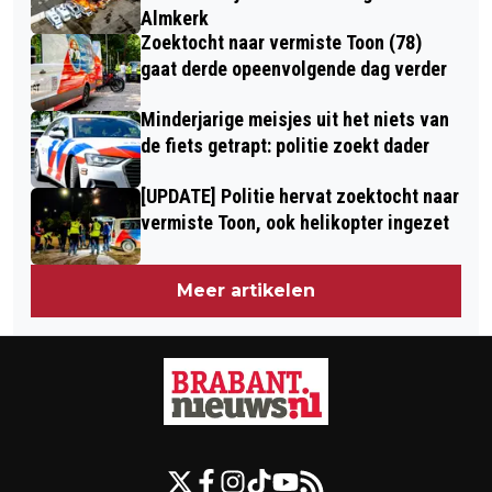
Almkerk
Zoektocht naar vermiste Toon (78)
gaat derde opeenvolgende dag verder
Minderjarige meisjes uit het niets van
de fiets getrapt: politie zoekt dader
[UPDATE] Politie hervat zoektocht naar
vermiste Toon, ook helikopter ingezet
Meer artikelen