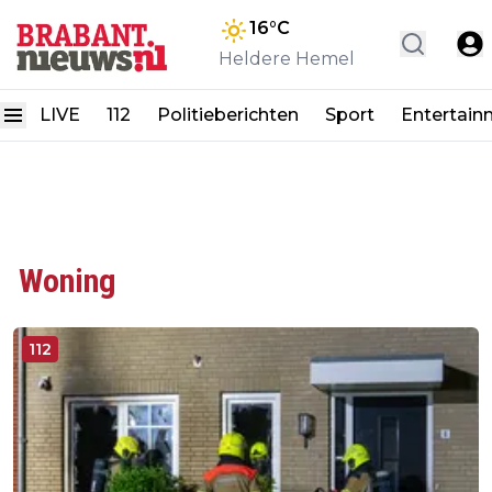
16
°C
Heldere Hemel
LIVE
112
Politieberichten
Sport
Entertain
Woning
112