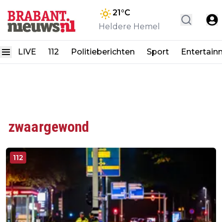
21
°C
Heldere Hemel
LIVE
112
Politieberichten
Sport
Entertain
zwaargewond
112