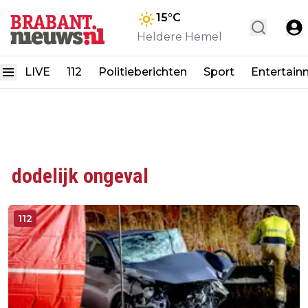
15
°C
Heldere Hemel
LIVE
112
Politieberichten
Sport
Entertain
dodelijk ongeval
112