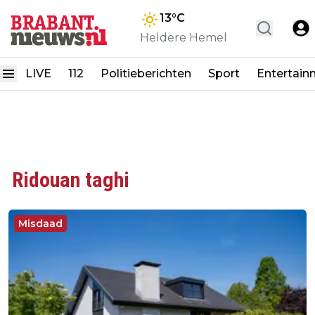
13
°C
Heldere Hemel
LIVE
112
Politieberichten
Sport
Entertain
Ridouan taghi
Misdaad