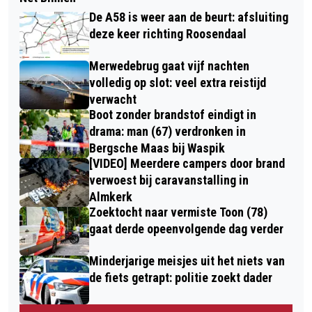
De A58 is weer aan de beurt: afsluiting
deze keer richting Roosendaal
Merwedebrug gaat vijf nachten
volledig op slot: veel extra reistijd
verwacht
Boot zonder brandstof eindigt in
drama: man (67) verdronken in
Bergsche Maas bij Waspik
[VIDEO] Meerdere campers door brand
verwoest bij caravanstalling in
Almkerk
Zoektocht naar vermiste Toon (78)
gaat derde opeenvolgende dag verder
Minderjarige meisjes uit het niets van
de fiets getrapt: politie zoekt dader