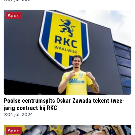
Sport
Poolse centrumspits Oskar Zawada tekent twee-
jarig contract bij RKC
04 juli 2024
Sport