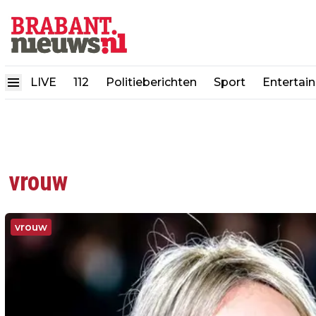
LIVE
112
Politieberichten
Sport
Entertai
vrouw
vrouw