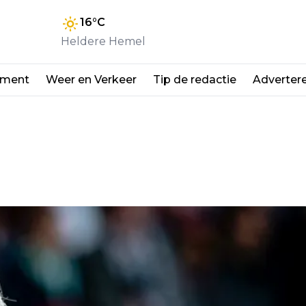
16
°C
Heldere Hemel
nment
Weer en Verkeer
Tip de redactie
Adverter