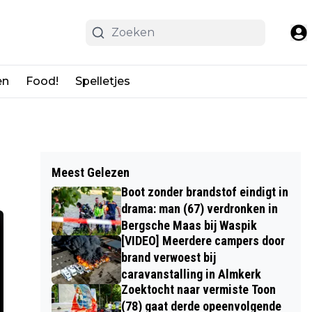
en
Food!
Spelletjes
Meest Gelezen
Boot zonder brandstof eindigt in
drama: man (67) verdronken in
Bergsche Maas bij Waspik
[VIDEO] Meerdere campers door
brand verwoest bij
caravanstalling in Almkerk
Zoektocht naar vermiste Toon
(78) gaat derde opeenvolgende