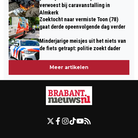
verwoest bij caravanstalling in
Almkerk
Zoektocht naar vermiste Toon (78)
gaat derde opeenvolgende dag verder
Minderjarige meisjes uit het niets van
de fiets getrapt: politie zoekt dader
Meer artikelen