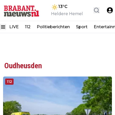
13
°C
Heldere Hemel
LIVE
112
Politieberichten
Sport
Entertain
Oudheusden
112